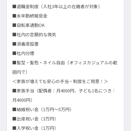
■退職金制度（入社3年以上の在籍者が対象）
■永年勤続報奨金
■自転車通勤OK
■社内の定期的な換気
■消毒液設置
■社内分煙
■髪型・髪色・ネイル自由（オフィスカジュアルの範
囲内で）
＜家族が増えても安心の手当・制度をご用意！＞
■家族手当（配偶者：月4000円、子ども1名につき：
月4000円）
■結婚祝い金（1万円～5万円）
■出産祝い金（3万円）
■入学祝い金（1万円）