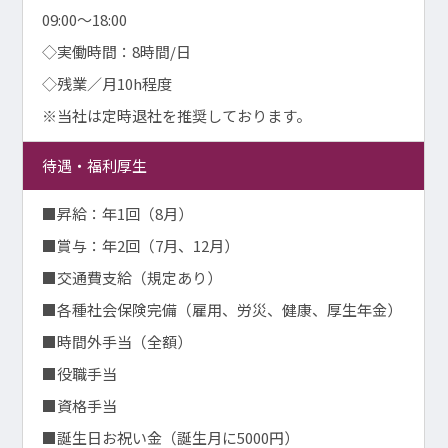
09:00～18:00
◇実働時間：8時間/日
◇残業／月10h程度
※当社は定時退社を推奨しております。
待遇・福利厚生
■昇給：年1回（8月）
■賞与：年2回（7月、12月）
■交通費支給（規定あり）
■各種社会保険完備（雇用、労災、健康、厚生年金）
■時間外手当（全額）
■役職手当
■資格手当
■誕生日お祝い金（誕生月に5000円）