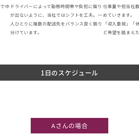
ので中
ドライバーによって勤務時間帯や負担に偏り
仕事量や担当社
が出ないように、当社ではシフトを工夫。一
めていきます。
人ひとりに複数の配送先をバランス良く振り
「収入重視」「
分けています。
ど希望を踏まえ
1日のスケジュール
Aさんの場合