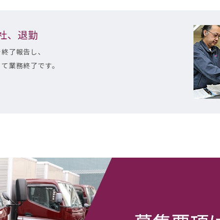
帰社、退勤
で終了報告し、
して業務終了です。