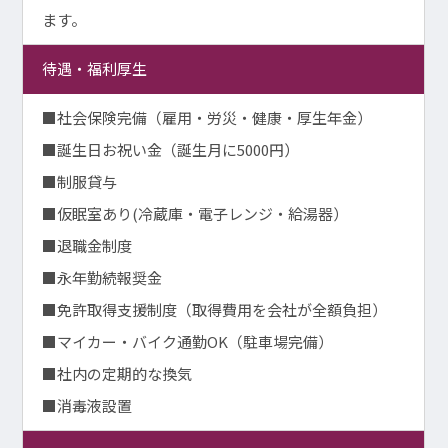
ます。
待遇・福利厚生
■社会保険完備（雇用・労災・健康・厚生年金）
■誕生日お祝い金（誕生月に5000円）
■制服貸与
■仮眠室あり(冷蔵庫・電子レンジ・給湯器）
■退職金制度
■永年勤続報奨金
■免許取得支援制度（取得費用を会社が全額負担）
■マイカー・バイク通勤OK（駐車場完備）
■社内の定期的な換気
■消毒液設置